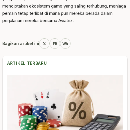
menciptakan ekosistem game yang saling terhubung, menjaga
pemain tetap terlibat di mana pun mereka berada dalam
perjalanan mereka bersama Aviatrix.
Bagikan artikel ini
𝕏
FB
WA
ARTIKEL TERBARU