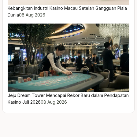
Kebangkitan Industri Kasino Macau Setelah Gangguan Piala
Dunia
08 Aug 2026
Jeju Dream Tower Mencapai Rekor Baru dalam Pendapatan
Kasino Juli 2026
08 Aug 2026